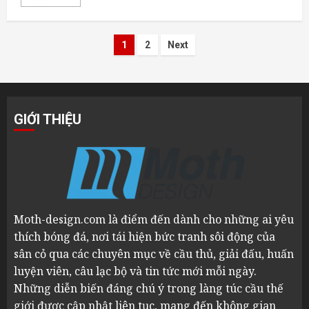
Phân
1
2
Next
trang
bài
GIỚI THIỆU
viết
Moth-design.com là điểm đến dành cho những ai yêu
thích bóng đá, nơi tái hiện bức tranh sôi động của
sân cỏ qua các chuyên mục về cầu thủ, giải đấu, huấn
luyện viên, câu lạc bộ và tin tức mới mỗi ngày.
Những diễn biến đáng chú ý trong làng túc cầu thế
giới được cập nhật liên tục, mang đến không gian