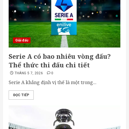
Giải đấu
Serie A có bao nhiêu vòng đấu?
Thể thức thi đấu chi tiết
THÁNG 5 7, 2026
0
Serie A khẳng định vị thế là một trong...
ĐỌC TIẾP