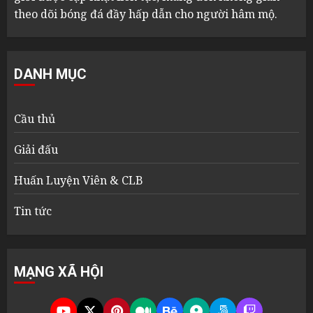
theo dõi bóng đá đầy hấp dẫn cho người hâm mộ.
DANH MỤC
Cầu thủ
Giải đấu
Huấn Luyện Viên & CLB
Tin tức
MẠNG XÃ HỘI