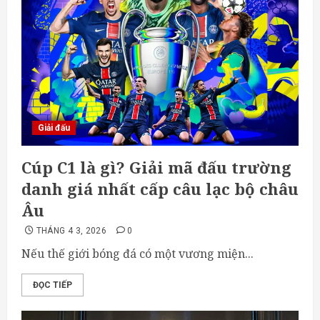
Giải đấu
Cúp C1 là gì? Giải mã đấu trường
danh giá nhất cấp câu lạc bộ châu
Âu
THÁNG 4 3, 2026
0
Nếu thế giới bóng đá có một vương miện...
ĐỌC TIẾP