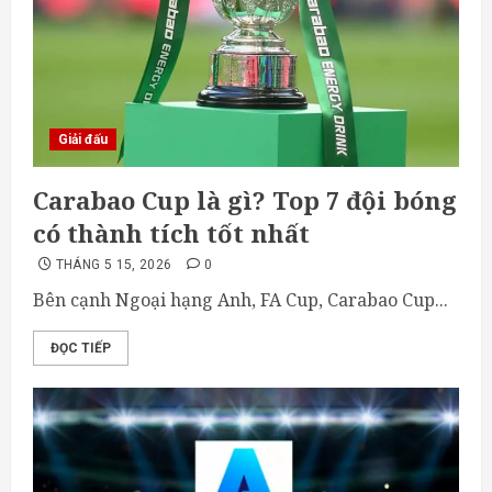
Giải đấu
Carabao Cup là gì? Top 7 đội bóng
có thành tích tốt nhất
THÁNG 5 15, 2026
0
Bên cạnh Ngoại hạng Anh, FA Cup, Carabao Cup...
ĐỌC TIẾP