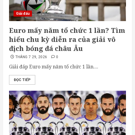
Giải đấu
Euro mấy năm tổ chức 1 lần? Tìm
hiểu chu kỳ diễn ra của giải vô
địch bóng đá châu Âu
THÁNG 7 29, 2026
0
Giải đáp Euro mấy năm tổ chức 1 lần....
ĐỌC TIẾP