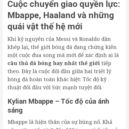
Cuộc chuyển giao quyền lực:
Mbappe, Haaland và những
quái vật thế hệ mới
Khi kỷ nguyên của Messi và Ronaldo dần
khép lại, thế giới bóng đá đang chứng kiến
một cuộc đua song mã mới để xác định ai là
cầu thủ đá bóng hay nhất thế giới
tiếp
theo. Đây là cuộc đối đầu giữa hai triết lý
bóng đá hoàn toàn khác biệt: Tốc độ kỹ
thuật đối đầu với Sức mạnh tuyệt đối.
Kylian Mbappe – Tốc độ của ánh
sáng
Mbappe là hiện thân của sự bùng nổ. Khả