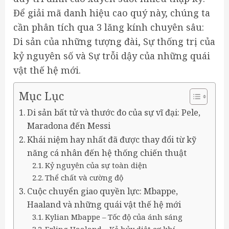
Để giải mã danh hiệu cao quý này, chúng ta
cần phân tích qua 3 lăng kính chuyên sâu:
Di sản của những tượng đài, Sự thống trị của
kỷ nguyên số và Sự trỗi dậy của những quái
vật thế hệ mới.
Mục Lục
Di sản bất tử và thước đo của sự vĩ đại: Pele,
Maradona đến Messi
Khái niệm hay nhất đã được thay đổi từ kỹ
năng cá nhân đến hệ thống chiến thuật
Kỷ nguyên của sự toàn diện
Thể chất và cường độ
Cuộc chuyển giao quyền lực: Mbappe,
Haaland và những quái vật thế hệ mới
Kylian Mbappe – Tốc độ của ánh sáng