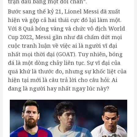
trận đấu bằng một đôi chân”.
Bước sang thế kỷ 21, Lionel Messi đã xuất
hiện và gộp cả hai thái cực đó lại làm một.
Với 8 Quả bóng vàng và chức vô địch World
Cup 2022, Messi gần như đã chấm dứt mọi
cuộc tranh luận về việc ai là người vĩ đại
nhất mọi thời đại (GOAT). Tuy nhiên, bóng
đá là một dòng chảy liên tục. Sự vĩ đại của
quá khứ là thước đo, nhưng sự khốc liệt của
hiện tại mới là câu trả lời cho câu hỏi: Ai
đang là người hay nhất ngay lúc này?