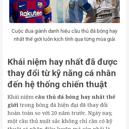
Cuộc đua giành danh hiệu cầu thủ đá bóng hay
nhất thế giới luôn kịch tính qua từng mùa giải
Khái niệm hay nhất đã được
thay đổi từ kỹ năng cá nhân
đến hệ thống chiến thuật
Khái niệm
cầu thủ đá bóng hay nhất thế
giới
trong bóng đá hiện đại đã thay đổi
hoàn toàn so với 20 năm trước. Ngày nay,
một cầu thủ xuất sắc không chỉ cần có kỹ
thuật cá nhân điêu luyện mà còn phải là