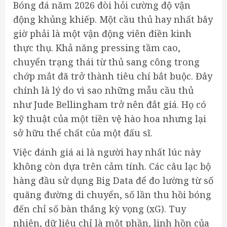
Bóng đá năm 2026 đòi hỏi cường độ vận
động khủng khiếp. Một cầu thủ hay nhất bây
giờ phải là một vận động viên điền kinh
thực thụ. Khả năng pressing tầm cao,
chuyển trạng thái từ thủ sang công trong
chớp mắt đã trở thành tiêu chí bắt buộc. Đây
chính là lý do vì sao những mẫu cầu thủ
như Jude Bellingham trở nên đắt giá. Họ có
kỹ thuật của một tiền vệ hào hoa nhưng lại
sở hữu thể chất của một đấu sĩ.
Việc đánh giá ai là người hay nhất lúc này
không còn dựa trên cảm tính. Các câu lạc bộ
hàng đầu sử dụng Big Data để đo lường từ số
quãng đường di chuyển, số lần thu hồi bóng
đến chỉ số bàn thắng kỳ vọng (xG). Tuy
nhiên, dữ liệu chỉ là một phần, linh hồn của