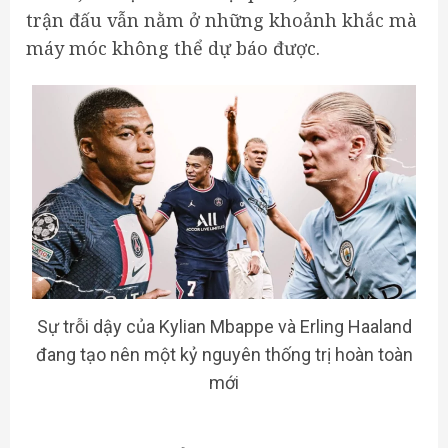
trận đấu vẫn nằm ở những khoảnh khắc mà
máy móc không thể dự báo được.
Sự trỗi dậy của Kylian Mbappe và Erling Haaland
đang tạo nên một kỷ nguyên thống trị hoàn toàn
mới